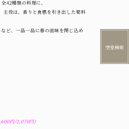
全42種類の料理に、
。主役は、香りと食感を引き出した筍料
しなど、一品一品に春の滋味を閉じ込め
空室検索
。
00円/2,070円)