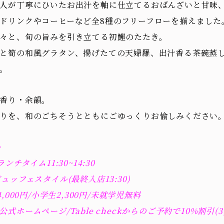
人が丁寧にひいたお出汁を軸に仕立てるおばんざいと甘味、
ドリンクやコーヒーなど全8種のフリーフローを揃えました
々と、旬の旨みを引き立てる初鰹のたたき。
と筍の和風グラタン、揚げたての天婦羅、出汁香る茶碗蒸
。
香り・余韻。
りを、和のごちそうとともにごゆっくりお愉しみください
>
ランチタイム11:30~14:30
ビュッフェスタイル(最終入店13:30)
4,000円/小学生2,300円/未就学児無料
式ホームページ/Table checkからのご予約で10%割引(3,6