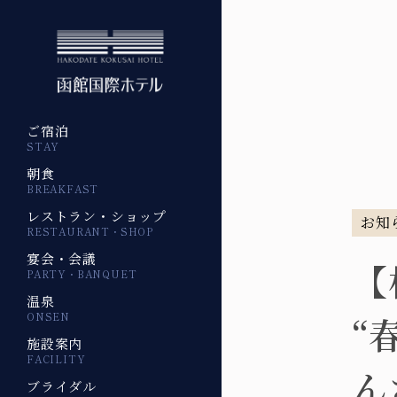
ご宿泊
STAY
朝食
BREAKFAST
レストラン・ショップ
お知
RESTAURANT・SHOP
宴会・会議
【
PARTY・BANQUET
温泉
“
ONSEN
施設案内
FACILITY
ん
ブライダル