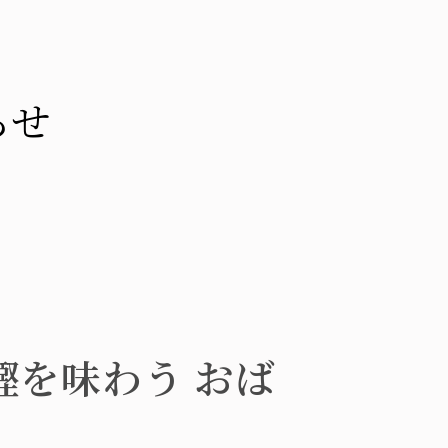
らせ
鰹を味わう おば