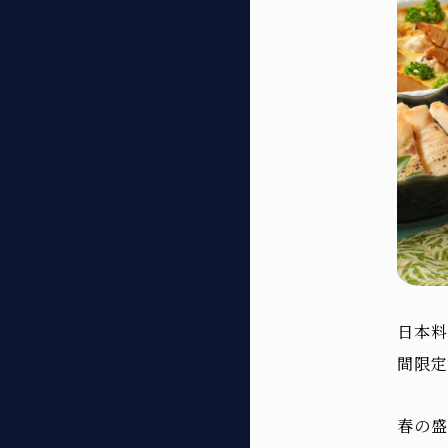
日本料
間限定
春の盛