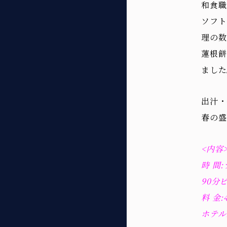
和食職
ソフト
理の数
蓮根餅
ました
出汁・
春の盛
<内容
時 間:
90分
料 金:
ホテル公