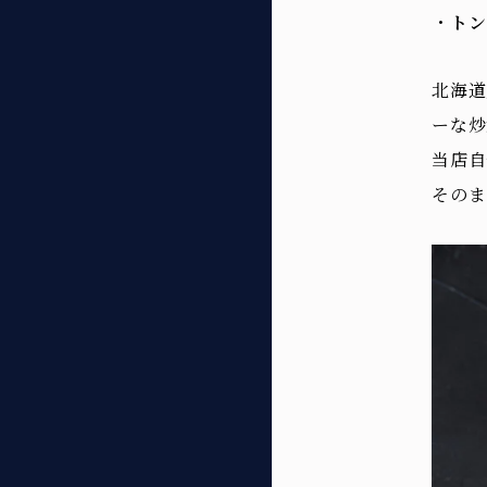
・
トン
北海道
ーな炒
当店自
そのま