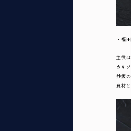
・
福田
主役は
カキソ
炒飯の
食材と