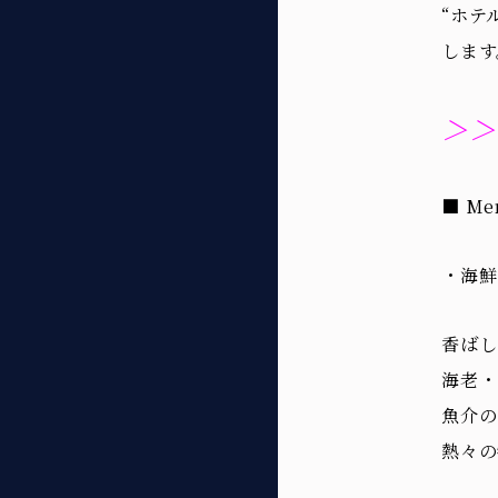
“ホテ
します
＞＞
■ Me
・
海鮮
香ばし
海老・
魚介の
熱々の