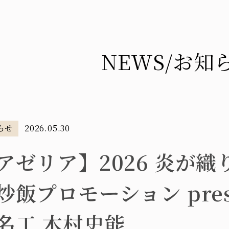
NEWS
/お知
らせ
2026.05.30
アゼリア】2026 炎が
炒飯プロモーション prese
名工 木村史能