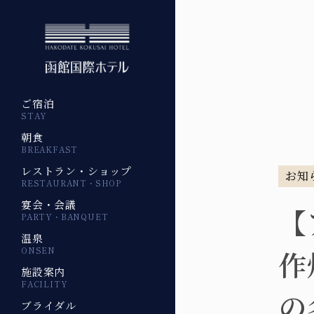
ご宿泊
STAY
朝食
BREAKFAST
レストラン・ショップ
お知
RESTAURANT・SHOP
宴会・会議
【
PARTY・BANQUET
温泉
作
ONSEN
施設案内
FACILITY
の
ブライダル