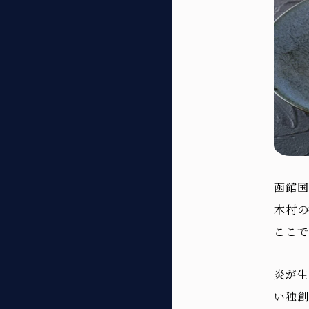
函館国
木村の
ここで
炎が生
い独創