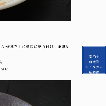
々しい椎茸を上に豪快に盛り付け、濃厚な
宿泊＋
出。
航空券
レンタカー
ださい。
新幹線