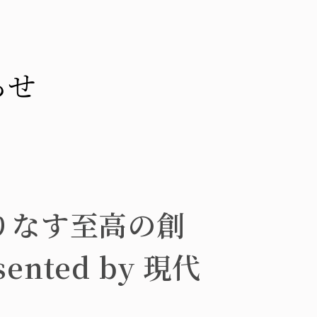
らせ
織りなす至高の創
nted by 現代